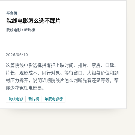
平台榜
院线电影怎么选不踩片
院线电影 / 新片榜
2026/06/10
这篇院线电影选择指南把上映时间、排片、票房、口碑、
片长、观影成本、同行对象、等待窗口、大银幕价值和题
材压力拆开，说明近期院线片怎么判断先看还是等等，帮
你少花冤枉电影票。
院线电影
新片榜
年度电影榜