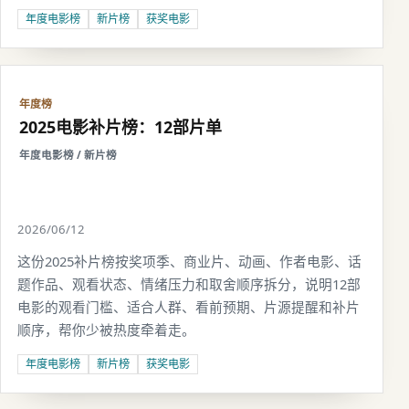
年度电影榜
新片榜
获奖电影
年度榜
2025电影补片榜：12部片单
年度电影榜 / 新片榜
2026/06/12
这份2025补片榜按奖项季、商业片、动画、作者电影、话
题作品、观看状态、情绪压力和取舍顺序拆分，说明12部
电影的观看门槛、适合人群、看前预期、片源提醒和补片
顺序，帮你少被热度牵着走。
年度电影榜
新片榜
获奖电影