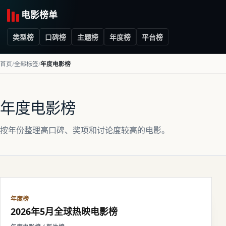
电影榜单
类型榜
口碑榜
主题榜
年度榜
平台榜
首页
全部标签
年度电影榜
年度电影榜
按年份整理高口碑、奖项和讨论度较高的电影。
年度榜
2026年5月全球热映电影榜