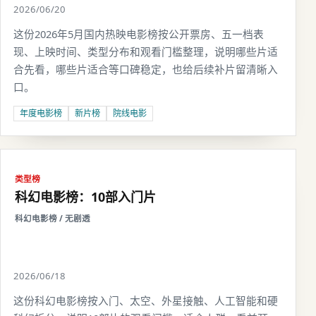
2026/06/20
这份2026年5月国内热映电影榜按公开票房、五一档表
现、上映时间、类型分布和观看门槛整理，说明哪些片适
合先看，哪些片适合等口碑稳定，也给后续补片留清晰入
口。
年度电影榜
新片榜
院线电影
类型榜
科幻电影榜：10部入门片
科幻电影榜 / 无剧透
2026/06/18
这份科幻电影榜按入门、太空、外星接触、人工智能和硬