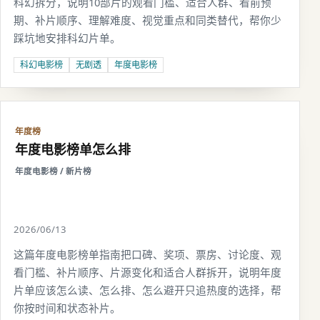
科幻拆分，说明10部片的观看门槛、适合人群、看前预
期、补片顺序、理解难度、视觉重点和同类替代，帮你少
踩坑地安排科幻片单。
科幻电影榜
无剧透
年度电影榜
年度榜
年度电影榜单怎么排
年度电影榜 / 新片榜
2026/06/13
这篇年度电影榜单指南把口碑、奖项、票房、讨论度、观
看门槛、补片顺序、片源变化和适合人群拆开，说明年度
片单应该怎么读、怎么排、怎么避开只追热度的选择，帮
你按时间和状态补片。