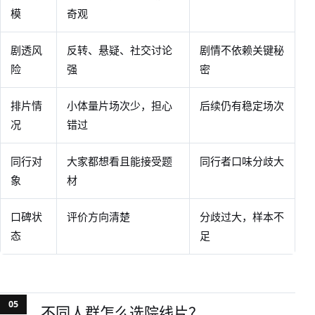
模
奇观
剧透风
反转、悬疑、社交讨论
剧情不依赖关键秘
险
强
密
排片情
小体量片场次少，担心
后续仍有稳定场次
况
错过
同行对
大家都想看且能接受题
同行者口味分歧大
象
材
口碑状
评价方向清楚
分歧过大，样本不
态
足
不同人群怎么选院线片？