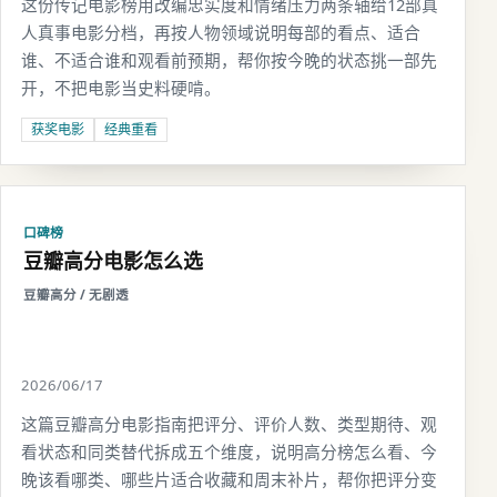
这份传记电影榜用改编忠实度和情绪压力两条轴给12部真
人真事电影分档，再按人物领域说明每部的看点、适合
谁、不适合谁和观看前预期，帮你按今晚的状态挑一部先
开，不把电影当史料硬啃。
获奖电影
经典重看
口碑榜
豆瓣高分电影怎么选
豆瓣高分 / 无剧透
2026/06/17
这篇豆瓣高分电影指南把评分、评价人数、类型期待、观
看状态和同类替代拆成五个维度，说明高分榜怎么看、今
晚该看哪类、哪些片适合收藏和周末补片，帮你把评分变