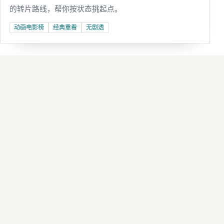
的转片路线，帮你按状态挑起点。
动画电影榜
经典重看
无剧透