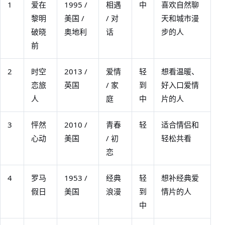
1
爱在
1995 /
相遇
中
喜欢自然聊
黎明
美国 /
/ 对
天和城市漫
破晓
奥地利
话
步的人
前
2
时空
2013 /
爱情
轻
想看温暖、
恋旅
英国
/ 家
到
好入口爱情
人
庭
中
片的人
3
怦然
2010 /
青春
轻
适合情侣和
心动
美国
/ 初
轻松共看
恋
4
罗马
1953 /
经典
轻
想补经典爱
假日
美国
浪漫
到
情片的人
中