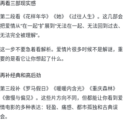
再看三部现实感
第二段看《花样年华》《她》《过往人生》。这几部会
把爱情从“在一起”扩展到“无法在一起、无法回到过去、
无法完全被理解”。
这一步不要急着看解析。爱情片很多时候不是解谜，重
要的是看它让你想起了什么。
再补经典和高后劲
第三段补《罗马假日》《暖暖内含光》《重庆森林》
《傲慢与偏见》。这些片方向不同，但都能让你看到爱
情电影的多种表达：轻盈、痛感、都市孤独和古典误
会。