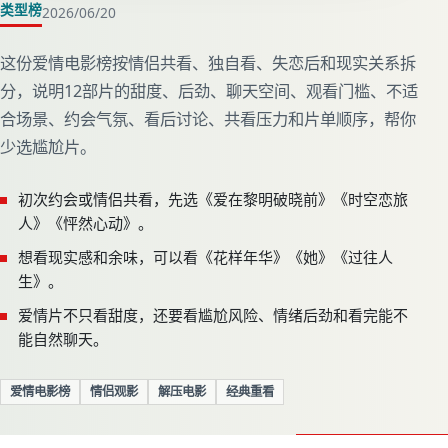
类型榜
2026/06/20
爱情电影榜：12部不尴尬片单
这份爱情电影榜按情侣共看、独自看、失恋后和现实关系拆
分，说明12部片的甜度、后劲、聊天空间、观看门槛、不适
合场景、约会气氛、看后讨论、共看压力和片单顺序，帮你
少选尴尬片。
初次约会或情侣共看，先选《爱在黎明破晓前》《时空恋旅
人》《怦然心动》。
想看现实感和余味，可以看《花样年华》《她》《过往人
生》。
爱情片不只看甜度，还要看尴尬风险、情绪后劲和看完能不
能自然聊天。
爱情电影榜
情侣观影
解压电影
经典重看