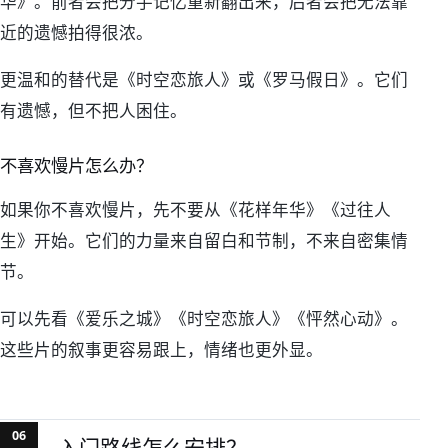
华》。前者会把分手记忆重新翻出来，后者会把无法靠
近的遗憾拍得很浓。
更温和的替代是《时空恋旅人》或《罗马假日》。它们
有遗憾，但不把人困住。
不喜欢慢片怎么办？
如果你不喜欢慢片，先不要从《花样年华》《过往人
生》开始。它们的力量来自留白和节制，不来自密集情
节。
可以先看《爱乐之城》《时空恋旅人》《怦然心动》。
这些片的叙事更容易跟上，情绪也更外显。
入门路线怎么安排？