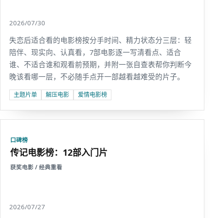
2026/07/30
失恋后适合看的电影榜按分手时间、精力状态分三层：轻
陪伴、现实向、认真看，7部电影逐一写清看点、适合
谁、不适合谁和观看前预期，并附一张自查表帮你判断今
晚该看哪一层，不必随手点开一部越看越难受的片子。
主题片单
解压电影
爱情电影榜
口碑榜
传记电影榜：12部入门片
获奖电影 / 经典重看
2026/07/27