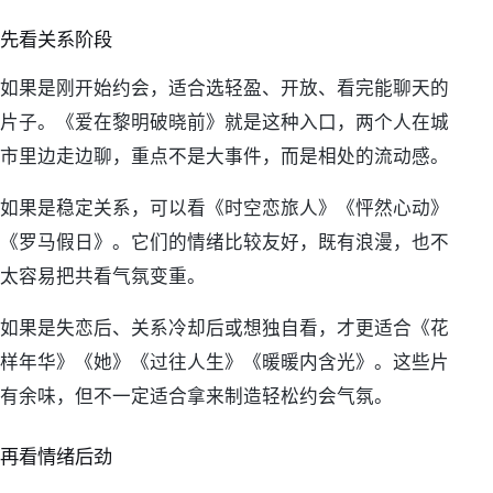
先看关系阶段
如果是刚开始约会，适合选轻盈、开放、看完能聊天的
片子。《爱在黎明破晓前》就是这种入口，两个人在城
市里边走边聊，重点不是大事件，而是相处的流动感。
如果是稳定关系，可以看《时空恋旅人》《怦然心动》
《罗马假日》。它们的情绪比较友好，既有浪漫，也不
太容易把共看气氛变重。
如果是失恋后、关系冷却后或想独自看，才更适合《花
样年华》《她》《过往人生》《暖暖内含光》。这些片
有余味，但不一定适合拿来制造轻松约会气氛。
再看情绪后劲