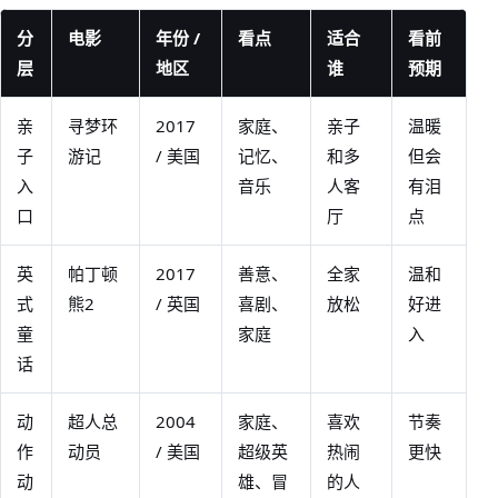
分
电影
年份 /
看点
适合
看前
层
地区
谁
预期
亲
寻梦环
2017
家庭、
亲子
温暖
子
游记
/ 美国
记忆、
和多
但会
入
音乐
人客
有泪
口
厅
点
英
帕丁顿
2017
善意、
全家
温和
式
熊2
/ 英国
喜剧、
放松
好进
童
家庭
入
话
动
超人总
2004
家庭、
喜欢
节奏
作
动员
/ 美国
超级英
热闹
更快
动
雄、冒
的人