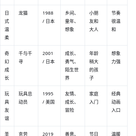
日
龙猫
1988
乡间、
小朋
节奏
式
/ 日本
童年、
友和
很温
温
想象
大人
和
柔
奇
千与千
2001
成长、
年龄
想象
幻
寻
/ 日本
勇气、
稍大
力强
成
陌生世
的孩
长
界
子
玩
玩具总
1995
友情、
家庭
经典
具
动员
/ 美国
成长、
入门
动画
友
冒险
入口
谊
圣
克劳
2019
善意、
节日
温暖