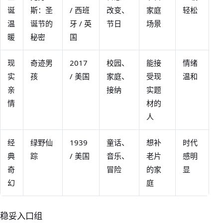
诞
斯：圣
/ 西班
改变、
家庭
轻松
温
诞节的
牙 / 英
节日
场景
暖
秘密
国
现
奇迹男
2017
校园、
能接
情绪
实
孩
/ 美国
家庭、
受现
温和
亲
接纳
实题
情
材的
人
经
绿野仙
1939
童话、
想补
时代
典
踪
/ 美国
音乐、
老片
感明
奇
冒险
的家
显
幻
庭
稳妥入口组