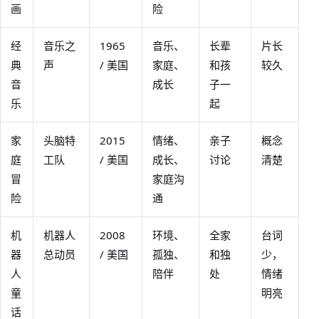
画
险
经
音乐之
1965
音乐、
长辈
片长
典
声
/ 美国
家庭、
和孩
较久
音
成长
子一
乐
起
家
头脑特
2015
情绪、
亲子
概念
庭
工队
/ 美国
成长、
讨论
清楚
冒
家庭沟
险
通
机
机器人
2008
环境、
全家
台词
器
总动员
/ 美国
孤独、
和独
少，
人
陪伴
处
情绪
童
明亮
话