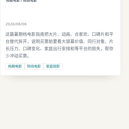
档期电影 / 院线电影
2026/06/06
这篇暑期档电影指南把大片、动画、合家欢、口碑片和平
台替代拆开，说明买票前要看大银幕价值、同行对象、片
长压力、口碑变化、家庭出行安排和等平台的损失，帮你
少冲动买票。
档期电影
院线电影
家庭观影