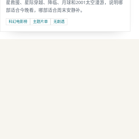
星救援、星际穿越、降临、月球和2001太空漫游，说明哪
部适合今晚看，哪部适合周末安静补。
科幻电影榜
主题片单
无剧透