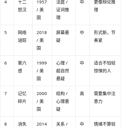
4
十二
1957
法庭 /
中
更像辩论推
怒汉
/ 美
证词推
理
国
理
5
网络
2018
屏幕悬
中
形式新，节
谜踪
/ 美
疑
奏紧
国
6
第六
1999
心理 /
中
适合不怕轻
感
/ 美
超自然
惊悚的人
国
悬疑
7
记忆
2000
结构 /
高
需要集中注
碎片
/ 美
心理悬
意力
国
疑
8
消失
2014
关系 /
中
情绪不算轻