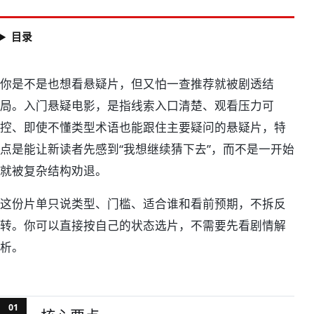
目录
入门悬疑电影：10部不剧透片
你是不是也想看悬疑片，但又怕一查推荐就被剧透结
局。入门悬疑电影，是指线索入口清楚、观看压力可
控、即使不懂类型术语也能跟住主要疑问的悬疑片，特
点是能让新读者先感到“我想继续猜下去”，而不是一开始
就被复杂结构劝退。
这份片单只说类型、门槛、适合谁和看前预期，不拆反
转。你可以直接按自己的状态选片，不需要先看剧情解
析。