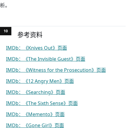
析。
参考资料
IMDb：《Knives Out》页面
IMDb：《The Invisible Guest》页面
IMDb：《Witness for the Prosecution》页面
IMDb：《12 Angry Men》页面
IMDb：《Searching》页面
IMDb：《The Sixth Sense》页面
IMDb：《Memento》页面
IMDb：《Gone Girl》页面