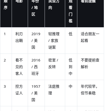
顺
电影
年份
类型方
观
看前提醒
序
/ 地
向
看
区
门
槛
1
利刃
2019
轻推理
低
适合朋友一
出鞘
/ 美
/ 家族
起看
国
谜案
2
看不
2016
密室 /
低
不要提前查
见的
/ 西
反转
到
解析
客人
班牙
中
3
控方
1957
法庭推
中
年代较早，
证人
/ 美
理
但节奏稳
国