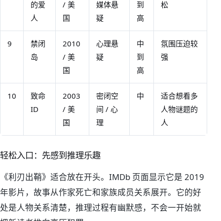
的爱
/ 美
媒体悬
到
松
人
国
疑
高
9
禁闭
2010
心理悬
中
氛围压迫较
岛
/ 美
疑
到
强
国
高
10
致命
2003
密闭空
中
适合想看多
ID
/ 美
间 / 心
人物谜题的
国
理
人
轻松入口：先感到推理乐趣
《利刃出鞘》适合放在开头。IMDb 页面显示它是 2019
年影片，故事从作家死亡和家族成员关系展开。它的好
处是人物关系清楚，推理过程有幽默感，不会一开始就