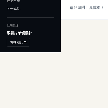
往期片单
请尽量附上具体页面
关于本站
近期整理
跟着片单慢慢补
看往期片单