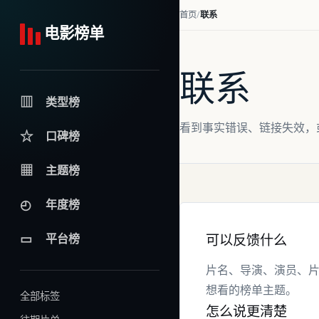
首页
联系
电影榜单
联系
▥
类型榜
看到事实错误、链接失效，
☆
口碑榜
▦
主题榜
◴
年度榜
▭
可以反馈什么
平台榜
片名、导演、演员、
想看的榜单主题。
全部标签
怎么说更清楚