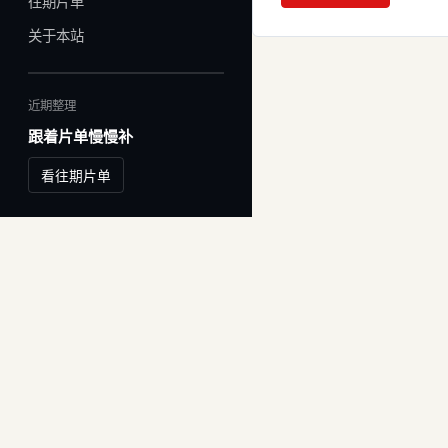
往期片单
关于本站
近期整理
跟着片单慢慢补
看往期片单