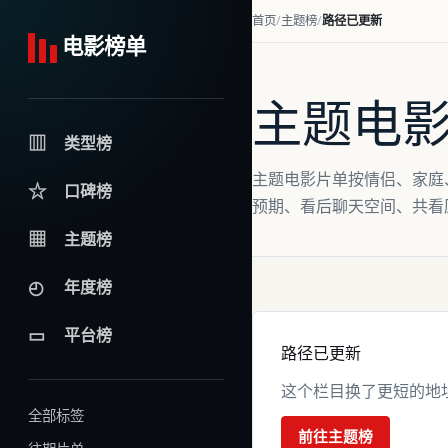
首页
主题榜
路径已更新
电影榜单
主题电
▥
类型榜
主题电影片单按情侣、家庭
☆
口碑榜
预期、看后聊天空间、共看
▦
主题榜
◴
年度榜
▭
平台榜
路径已更新
这个栏目换了更短的地
全部标签
前往主题榜